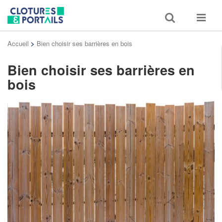
Toggle
Toggle
search
navigat
Accueil
>
Bien choisir ses barrières en bois
Bien choisir ses barrières en
bois