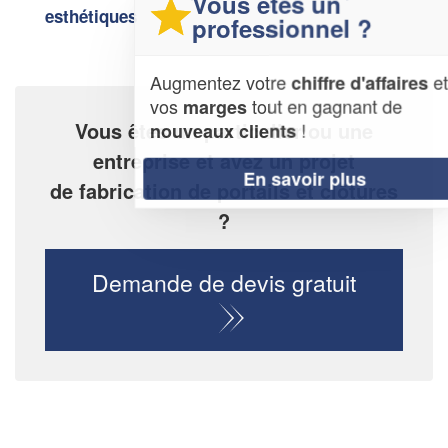
Vous êtes un
esthétiques
professionnel ?
Augmentez votre
et
chiffre d'affaires
vos
tout en gagnant de
marges
Vous êtes un particulier ou une
!
nouveaux clients
entreprise et avez un projet
En savoir plus
de fabrication de portails et clôtures
?
Demande de devis gratuit