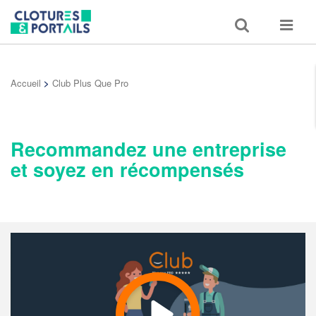
Toggle
Toggle
search
navigat
Accueil
>
Club Plus Que Pro
Recommandez une entreprise
et soyez en récompensés