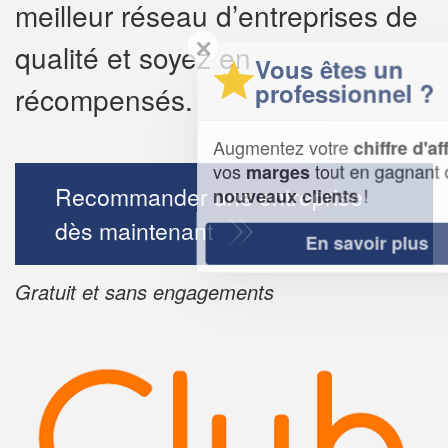
meilleur réseau d’entreprises de
✕
qualité et soyez en
Vous êtes un
professionnel ?
récompensés.
Augmentez votre
et
chiffre d'affaires
vos
tout en gagnant de
marges
Recommander une entreprise
!
nouveaux clients
dès maintenant
En savoir plus
Gratuit et sans engagements