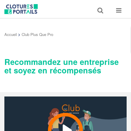
Toggle
Toggle
search
navigat
Accueil
>
Club Plus Que Pro
Recommandez une entreprise
et soyez en récompensés