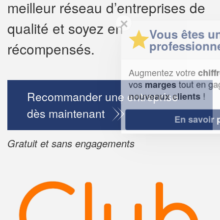
meilleur réseau d’entreprises de
✕
qualité et soyez en
Vous êtes un
professionnel ?
récompensés.
Augmentez votre
e
chiffre d'affaires
vos
tout en gagnant de
marges
Recommander une entreprise
!
nouveaux clients
dès maintenant
En savoir plus
Gratuit et sans engagements