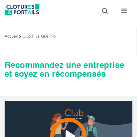
Toggle
Toggle
search
navigat
Accueil
>
Club Plus Que Pro
Recommandez une entreprise
et soyez en récompensés