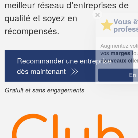
meilleur réseau d’entreprises de
✕
qualité et soyez en
Vous êtes un
professionnel ?
récompensés.
Augmentez votre
chiffre d'affaire
vos
tout en gagnant de
marges
Recommander une entreprise
!
nouveaux clients
dès maintenant
En savoir plus
Gratuit et sans engagements