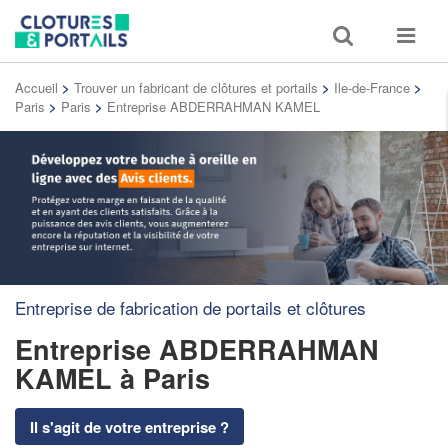
Toggle
Toggle
search
navigat
Accueil
>
Trouver un fabricant de clôtures et portails
>
Ile-de-France
>
Paris
>
Paris
>
Entreprise ABDERRAHMAN KAMEL
Entreprise de fabrication de portails et clôtures
Entreprise ABDERRAHMAN
KAMEL
à Paris
Il s'agit de votre entreprise ?