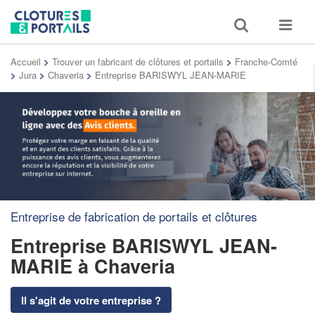
Toggle
Toggle
search
navigat
Accueil
>
Trouver un fabricant de clôtures et portails
>
Franche-Comté
>
Jura
>
Chaveria
>
Entreprise BARISWYL JEAN-MARIE
Entreprise de fabrication de portails et clôtures
Entreprise BARISWYL JEAN-
MARIE
à Chaveria
Il s'agit de votre entreprise ?