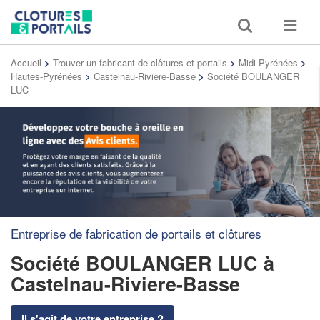
Toggle
Toggle
search
navigat
Accueil
>
Trouver un fabricant de clôtures et portails
>
Midi-Pyrénées
>
Hautes-Pyrénées
>
Castelnau-Riviere-Basse
>
Société BOULANGER
LUC
Entreprise de fabrication de portails et clôtures
Société BOULANGER LUC
à
Castelnau-Riviere-Basse
Il s'agit de votre entreprise ?