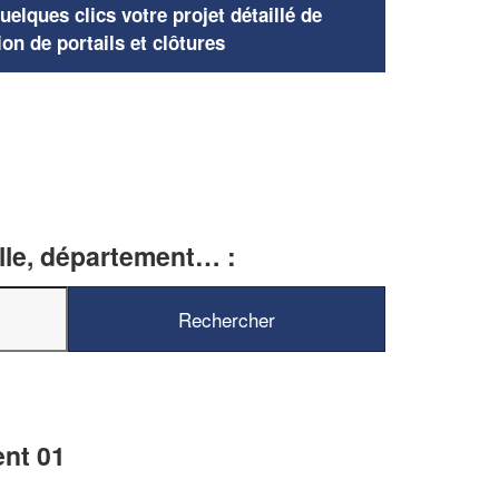
elques clics votre projet détaillé de
ion de portails et clôtures
ille, département… :
ent 01