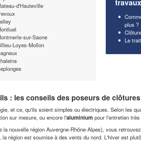
travau
lateau-d'Hauteville
revoux
Commen
elley
plus ?
ontluel
Clôtur
ontmerle-sur-Saone
Le trai
illieu-Loyes-Mollon
agneux
haleins
eplonges
ils : les conseils des poseurs de clôtures 
logie, et ce, qu'ils soient simples ou électriques. Selon les 
tion sur mesure, ou encore l'
pour l'entretien très
aluminium
 de la nouvelle région Auvergne-Rhône-Alpes), vous retrouvez
a région est soumise à des vents du nord. L'hiver est plutôt 