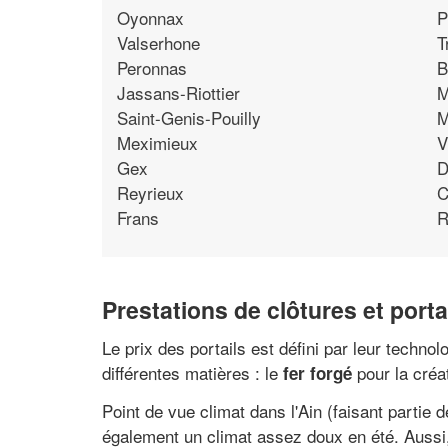
Oyonnax
P
Valserhone
T
Peronnas
B
Jassans-Riottier
M
Saint-Genis-Pouilly
M
Meximieux
V
Gex
D
Reyrieux
C
Frans
R
Prestations de clôtures et porta
Le prix des portails est défini par leur techno
différentes matières : le
pour la créa
fer forgé
Point de vue climat dans l'Ain (faisant partie
également un climat assez doux en été. Aussi, l