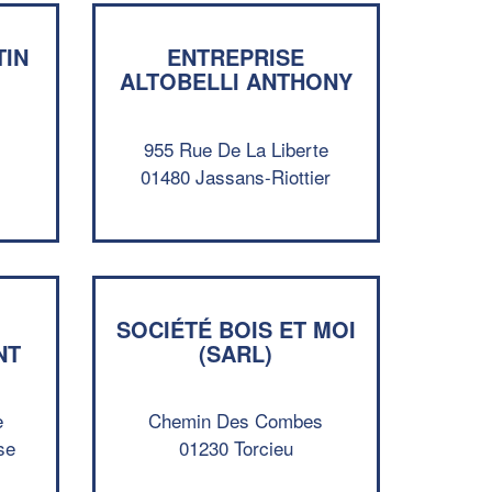
TIN
ENTREPRISE
ALTOBELLI ANTHONY
955 Rue De La Liberte
01480 Jassans-Riottier
✕
Vous êtes un
professionnel ?
SOCIÉTÉ BOIS ET MOI
NT
(SARL)
Augmentez votre
et
chiffre d'affaires
vos
tout en gagnant de
marges
e
Chemin Des Combes
!
nouveaux clients
se
01230 Torcieu
En savoir plus