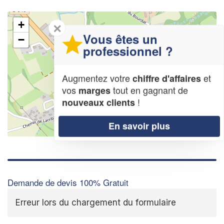
+
✕
Vous êtes un
−
professionnel ?
Augmentez votre
et
chiffre d'affaires
vos
tout en gagnant de
marges
!
nouveaux clients
En savoir plus
Leaflet
| Map data ©
OpenStreetMap contributors,
CC-BY-SA
Demande de devis 100% Gratuit
Erreur lors du chargement du formulaire