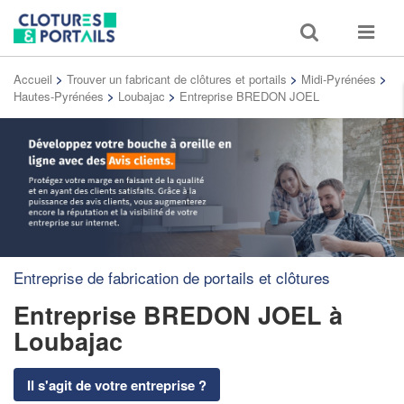
Toggle
Toggle
search
navigat
Accueil
>
Trouver un fabricant de clôtures et portails
>
Midi-Pyrénées
>
Hautes-Pyrénées
>
Loubajac
>
Entreprise BREDON JOEL
Entreprise de fabrication de portails et clôtures
Entreprise BREDON JOEL
à
Loubajac
Il s'agit de votre entreprise ?