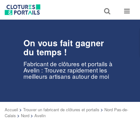
Toggle
Toggle
search
navigat
On vous fait gagner
du temps !
Fabricant de clôtures et portails à
Avelin : Trouvez rapidement les
meilleurs artisans autour de moi
Accueil
>
Trouver un fabricant de clôtures et portails
>
Nord Pas-de-
Calais
>
Nord
>
Avelin