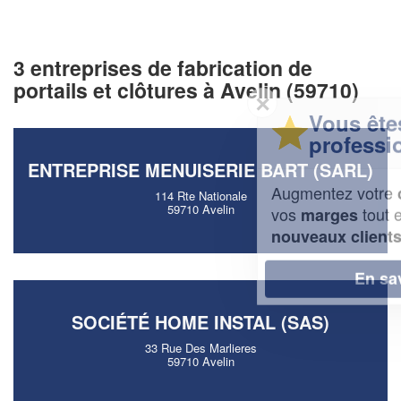
3 entreprises de fabrication de
portails et clôtures à Avelin (59710)
✕
Vous êtes un
professionnel ?
ENTREPRISE MENUISERIE BART (SARL)
Augmentez votre
et
chiffre d'affaires
114 Rte Nationale
59710 Avelin
vos
tout en gagnant de
marges
!
nouveaux clients
En savoir plus
SOCIÉTÉ HOME INSTAL (SAS)
33 Rue Des Marlieres
59710 Avelin