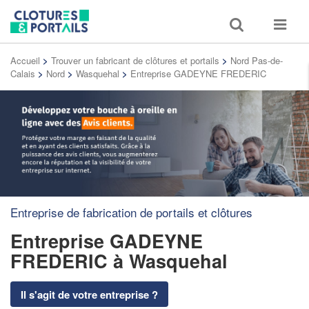
Toggle
Toggle
search
navigat
Accueil
>
Trouver un fabricant de clôtures et portails
>
Nord Pas-de-
Calais
>
Nord
>
Wasquehal
>
Entreprise GADEYNE FREDERIC
Entreprise de fabrication de portails et clôtures
Entreprise GADEYNE
FREDERIC
à Wasquehal
Il s'agit de votre entreprise ?