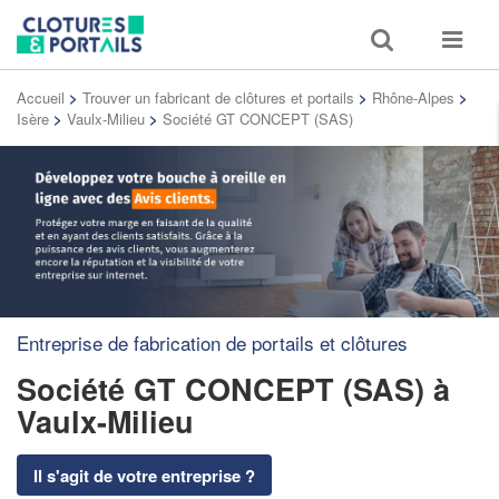
Toggle
Toggle
search
navigat
Accueil
>
Trouver un fabricant de clôtures et portails
>
Rhône-Alpes
>
Isère
>
Vaulx-Milieu
>
Société GT CONCEPT (SAS)
Entreprise de fabrication de portails et clôtures
Société GT CONCEPT (SAS)
à
Vaulx-Milieu
Il s'agit de votre entreprise ?