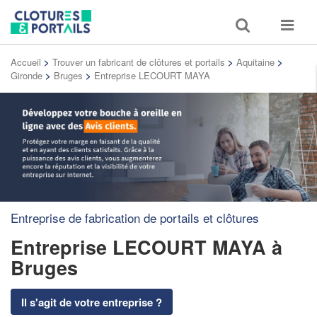
Toggle
Toggle
search
navigat
Accueil
>
Trouver un fabricant de clôtures et portails
>
Aquitaine
>
Gironde
>
Bruges
>
Entreprise LECOURT MAYA
Entreprise de fabrication de portails et clôtures
Entreprise LECOURT MAYA
à
Bruges
Il s'agit de votre entreprise ?