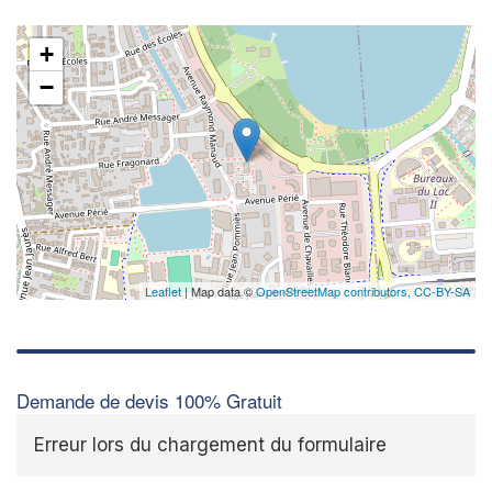
+
−
✕
Augme
vos
m
nouve
Leaflet
| Map data ©
OpenStreetMap contributors,
CC-BY-SA
Demande de devis 100% Gratuit
Erreur lors du chargement du formulaire