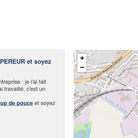
+
PEREUR et soyez
−
eprise : je l'ai fait
i travaillé, c'est un
et soyez
oup de pouce