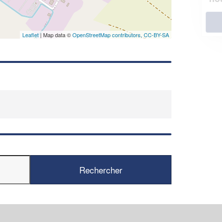
En savoir plus
Leaflet
| Map data ©
OpenStreetMap contributors,
CC-BY-SA