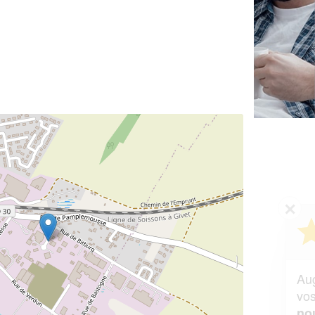
✕
Vous êtes un
professionnel ?
Augmentez votre
et
chiffre d'affaires
vos
tout en gagnant de
marges
!
nouveaux clients