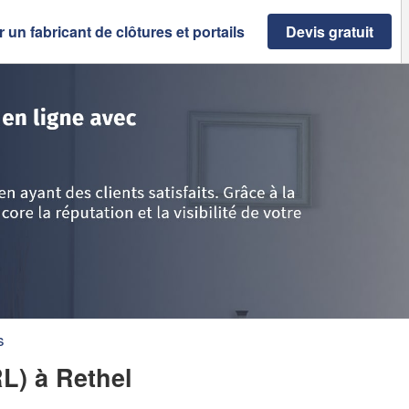
 un fabricant de clôtures et portails
Devis gratuit
mpagne-Ardenne
>
Ardennes
>
Rethel
>
Société LEMPEREUR (SARL)
s
RL)
à Rethel