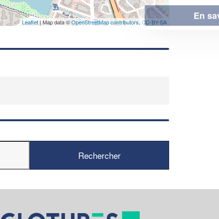
En savoir plus
Leaflet
| Map data ©
OpenStreetMap contributors,
CC-BY-SA