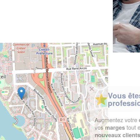
✕
Vous êtes un
professionnel ?
Augmentez votre
et
chiffre d'affaires
vos
tout en gagnant de
marges
!
nouveaux clients