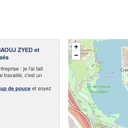
+
AOUJ ZYED et
−
sés
eprise : je l'ai fait
i travaillé, c'est un
et soyez
oup de pouce