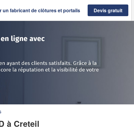
 un fabricant de clôtures et portails
Devis gratuit
de-France
>
Val de Marne
>
Creteil
>
Entreprise MABAOUJ ZYED
s
ED
à Creteil