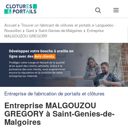
Toggle
Toggle
search
navigat
Accueil
>
Trouver un fabricant de clôtures et portails
>
Languedoc-
Roussillon
>
Gard
>
Saint-Genies-de-Malgoires
>
Entreprise
MALGOUZOU GREGORY
Entreprise de fabrication de portails et clôtures
Entreprise MALGOUZOU
GREGORY
à Saint-Genies-de-
Malgoires