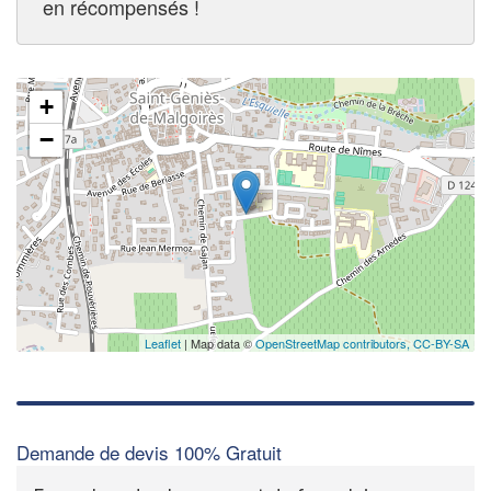
en récompensés !
+
−
Leaflet
| Map data ©
OpenStreetMap contributors,
CC-BY-SA
Demande de devis 100% Gratuit