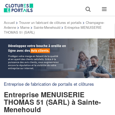
Toggle
Toggle
search
navigat
Accueil
>
Trouver un fabricant de clôtures et portails
>
Champagne-
Ardenne
>
Marne
>
Sainte-Menehould
>
Entreprise MENUISERIE
THOMAS 51 (SARL)
Entreprise de fabrication de portails et clôtures
Entreprise MENUISERIE
THOMAS 51 (SARL)
à Sainte-
Menehould