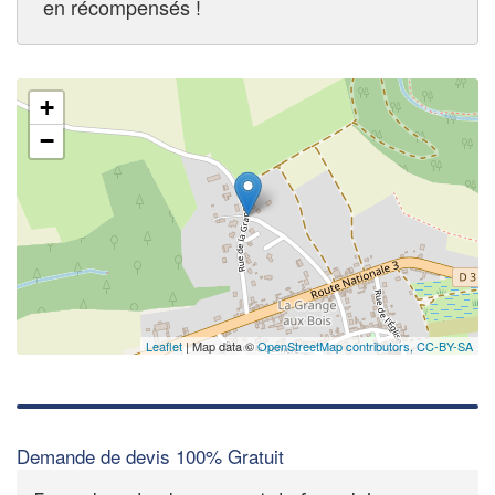
en récompensés !
+
−
Leaflet
| Map data ©
OpenStreetMap contributors,
CC-BY-SA
Demande de devis 100% Gratuit