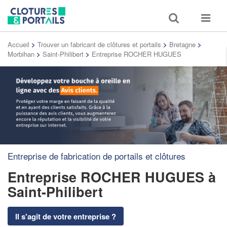
Toggle
Toggle
search
navigat
Accueil
>
Trouver un fabricant de clôtures et portails
>
Bretagne
>
Morbihan
>
Saint-Philibert
>
Entreprise ROCHER HUGUES
Entreprise de fabrication de portails et clôtures
Entreprise ROCHER HUGUES
à
Saint-Philibert
Il s'agit de votre entreprise ?