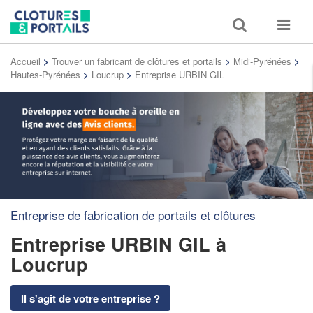
Toggle
Toggle
search
navigat
Accueil
>
Trouver un fabricant de clôtures et portails
>
Midi-Pyrénées
>
Hautes-Pyrénées
>
Loucrup
>
Entreprise URBIN GIL
Entreprise de fabrication de portails et clôtures
Entreprise URBIN GIL
à
Loucrup
Il s'agit de votre entreprise ?