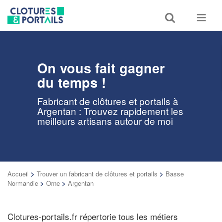
Toggle
Toggle
search
navigat
On vous fait gagner
du temps !
Fabricant de clôtures et portails à
Argentan : Trouvez rapidement les
meilleurs artisans autour de moi
Accueil
>
Trouver un fabricant de clôtures et portails
>
Basse
Normandie
>
Orne
>
Argentan
Clotures-portails.fr répertorie tous les métiers