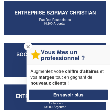
ENTREPRISE SZIRMAY CHRISTIAN
Rue Des Rousselettes
61200 Argentan
✕
Vous êtes un
SOCIÉTÉ RENO NEGOCE (SARL)
professionnel ?
18 Rue Des Vieilles Halles
61200 Argentan
Augmentez votre
et
chiffre d'affaires
vos
tout en gagnant de
marges
!
nouveaux clients
En savoir plus
ENTREPRISE QUALIPOSE (SARL)
Coulandon
61200 Argentan