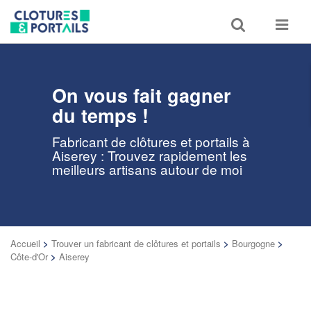
Toggle
Toggle
search
navigat
On vous fait gagner
du temps !
Fabricant de clôtures et portails à
Aiserey : Trouvez rapidement les
meilleurs artisans autour de moi
Accueil
>
Trouver un fabricant de clôtures et portails
>
Bourgogne
>
Côte-d'Or
>
Aiserey