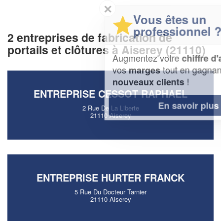
✕
Vous êtes un
professionnel ?
2 entreprises de fabrication de
portails et clôtures à Aiserey (21110)
Augmentez votre
et
chiffre d'affaires
vos
tout en gagnant de
marges
!
nouveaux clients
ENTREPRISE CESSOT RAPHAEL
En savoir plus
2 Rue De La Liberte
21110 Aiserey
ENTREPRISE HURTER FRANCK
5 Rue Du Docteur Tarnier
21110 Aiserey