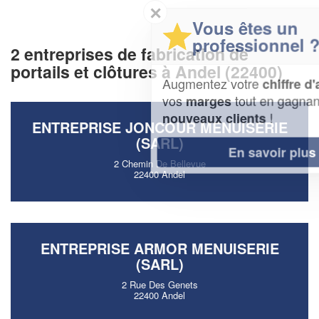
✕
Vous êtes un
professionnel ?
2 entreprises de fabrication de
portails et clôtures à Andel (22400)
Augmentez votre
et
chiffre d'affaires
vos
tout en gagnant de
marges
!
nouveaux clients
ENTREPRISE JONCOUR MENUISERIE
(SARL)
En savoir plus
2 Chemin De Bellevue
22400 Andel
ENTREPRISE ARMOR MENUISERIE
(SARL)
2 Rue Des Genets
22400 Andel