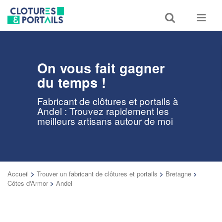
Toggle
Toggle
search
navigat
On vous fait gagner
du temps !
Fabricant de clôtures et portails à
Andel : Trouvez rapidement les
meilleurs artisans autour de moi
Accueil
>
Trouver un fabricant de clôtures et portails
>
Bretagne
>
Côtes d'Armor
>
Andel