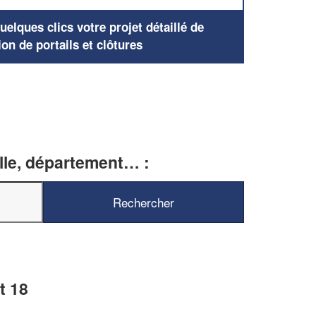
elques clics votre projet détaillé de
ion de portails et clôtures
ille, département… :
t 18