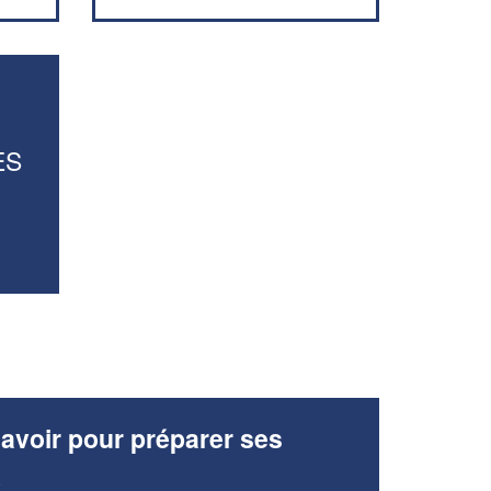
ES
avoir pour préparer ses
x