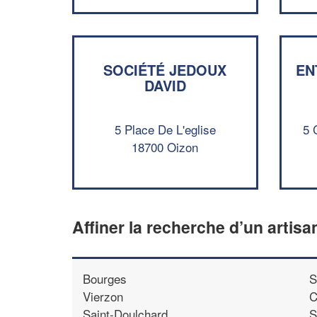
SOCIÉTÉ JEDOUX
EN
DAVID
5 Place De L'eglise
5 
18700 Oizon
Affiner la recherche d’un artisa
Bourges
S
Vierzon
C
Saint-Doulchard
S