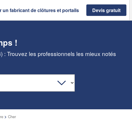
 un fabricant de clôtures et portails
Devis gratuit
mps !
8) : Trouvez les professionnels les mieux notés
re
>
Cher