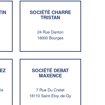
TIN
SOCIÉTÉ CHARRE
TRISTAN
24 Rue Danton
18000 Bourges
✕
Vous êtes un
professionnel ?
IEZ
SOCIÉTÉ DEBAT
MAXENCE
Augmentez votre
et
chiffre d'affaires
vos
tout en gagnant de
marges
!
nouveaux clients
ie
7 Rue Du Cretet
18110 Saint-Eloy-de-Gy
En savoir plus