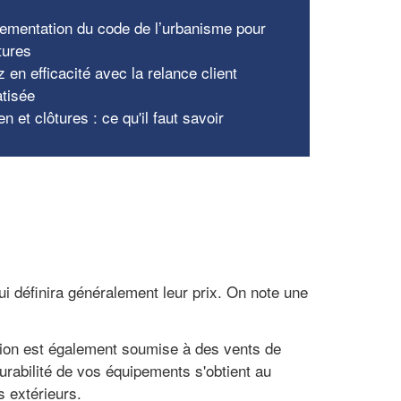
lementation du code de l’urbanisme pour
tures
 en efficacité avec la relance client
tisée
en et clôtures : ce qu'il faut savoir
qui définira généralement leur prix. On note une
égion est également soumise à des vents de
urabilité de vos équipements s'obtient au
s extérieurs.