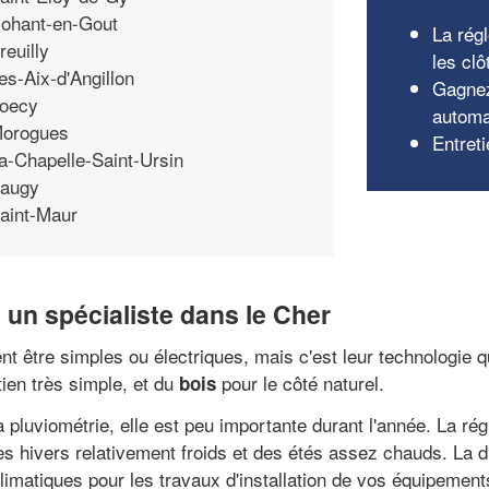
ohant-en-Gout
La rég
reuilly
les clô
es-Aix-d'Angillon
Gagnez
oecy
automa
orogues
Entreti
a-Chapelle-Saint-Ursin
augy
aint-Maur
z un spécialiste dans le Cher
ent être simples ou électriques, mais c'est leur technologie 
tien très simple, et du
pour le côté naturel.
bois
a pluviométrie, elle est peu importante durant l'année. La r
s hivers relativement froids et des étés assez chauds. La d
imatiques pour les travaux d'installation de vos équipement