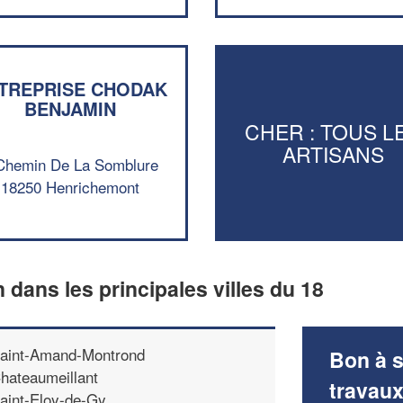
TREPRISE CHODAK
BENJAMIN
CHER : TOUS L
ARTISANS
Chemin De La Somblure
18250 Henrichemont
n dans les principales villes du 18
aint-Amand-Montrond
Bon à s
hateaumeillant
travau
aint-Eloy-de-Gy