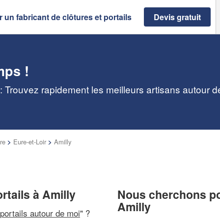
 un fabricant de clôtures et portails
Devis gratuit
mps !
y : Trouvez rapidement les meilleurs artisans autour 
re
>
Eure-et-Loir
>
Amilly
rtails à Amilly
Nous cherchons pou
Amilly
 portails autour de moi
" ?