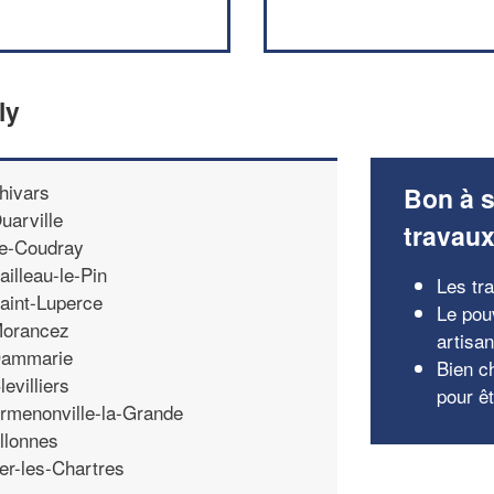
ly
hivars
Bon à s
uarville
travau
e-Coudray
ailleau-le-Pin
Les tr
aint-Luperce
Le pou
orancez
artisa
ammarie
Bien ch
levilliers
pour ê
rmenonville-la-Grande
llonnes
er-les-Chartres