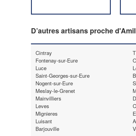
D’autres artisans proche d'Amil
Cintray
T
Fontenay-sur-Eure
O
Luce
L
Saint-Georges-sur-Eure
B
Nogent-sur-Eure
S
Meslay-le-Grenet
M
Mainvilliers
D
Leves
C
Mignieres
E
Luisant
A
Barjouville
V