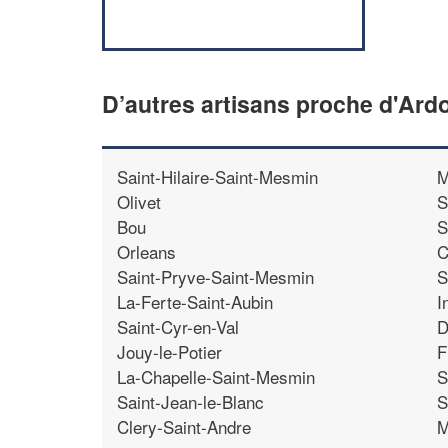
D’autres artisans proche d'Ard
Saint-Hilaire-Saint-Mesmin
M
Olivet
S
Bou
S
Orleans
C
Saint-Pryve-Saint-Mesmin
S
La-Ferte-Saint-Aubin
I
Saint-Cyr-en-Val
D
Jouy-le-Potier
F
La-Chapelle-Saint-Mesmin
S
Saint-Jean-le-Blanc
S
Clery-Saint-Andre
M