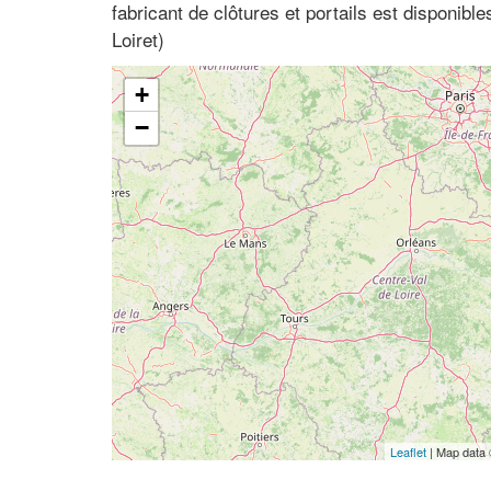
fabricant de clôtures et portails est disponibl
Loiret)
+
−
Leaflet
| Map data