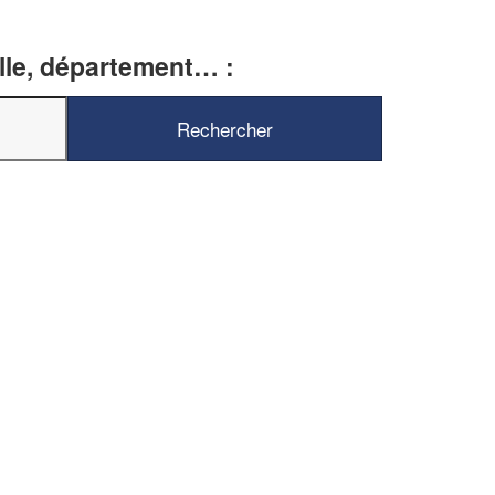
ille, département… :
✕
Vous êtes un
professionnel ?
Augmentez votre
e
chiffre d'affaires
vos
tout en gagnant de
marges
!
nouveaux clients
En savoir plus