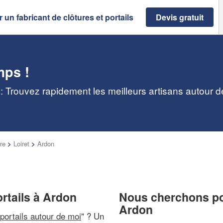
 un fabricant de clôtures et portails
Devis gratuit
mps !
n : Trouvez rapidement les meilleurs artisans autour 
re
>
Loiret
>
Ardon
ortails à Ardon
Nous cherchons pou
Ardon
 portails autour de moi
" ? Un