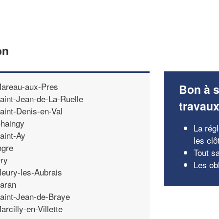
on
areau-aux-Pres
Bon à s
aint-Jean-de-La-Ruelle
travau
aint-Denis-en-Val
haingy
La rég
aint-Ay
les clô
ngre
Tout sa
ry
Les obl
leury-les-Aubrais
aran
aint-Jean-de-Braye
arcilly-en-Villette