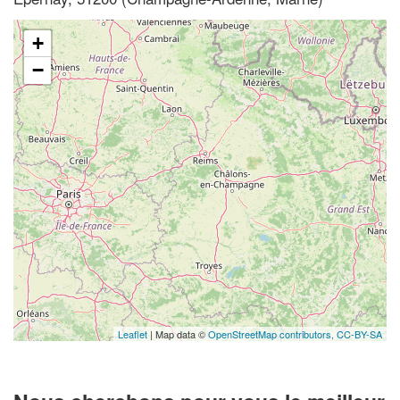
+
−
Leaflet
| Map data ©
OpenStreetMap contributors,
CC-BY-SA