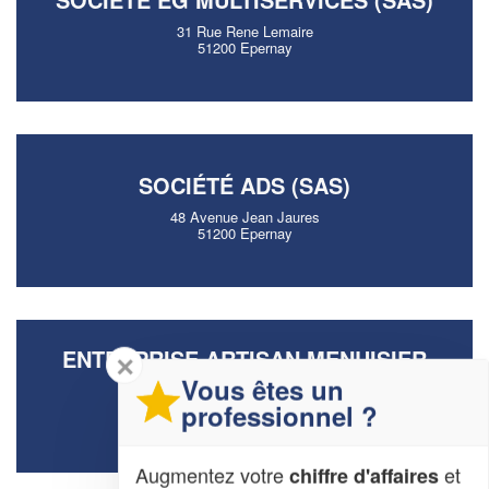
31 Rue Rene Lemaire
51200 Epernay
SOCIÉTÉ ADS (SAS)
48 Avenue Jean Jaures
51200 Epernay
ENTREPRISE ARTISAN MENUISIER
✕
SPARNACIEN (SARL)
Vous êtes un
professionnel ?
62 Avenue Jean Jaures
51200 Epernay
Augmentez votre
et
chiffre d'affaires