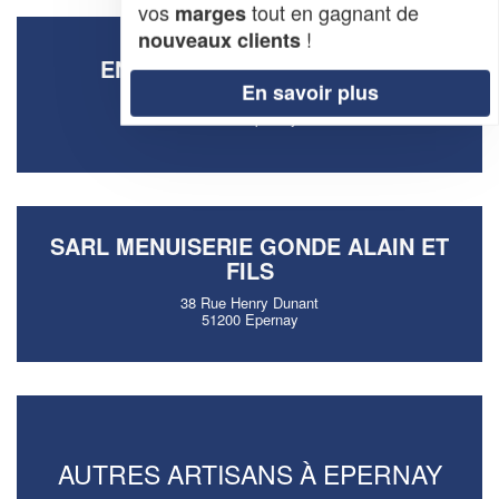
vos
tout en gagnant de
marges
!
nouveaux clients
ENTREPRISE ERBAY (SARL)
En savoir plus
10 Rue De Bretagne
51200 Epernay
SARL MENUISERIE GONDE ALAIN ET
FILS
38 Rue Henry Dunant
51200 Epernay
AUTRES ARTISANS À EPERNAY