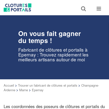
Toggle
Toggle
search
navigat
On vous fait gagner
du temps !
Fabricant de clôtures et portails à
Epernay : Trouvez rapidement les
meilleurs artisans autour de moi
Accueil
>
Trouver un fabricant de clôtures et portails
>
Champagne-
Ardenne
>
Marne
>
Epernay
Les coordonnées des poseurs de clôtures et portails du