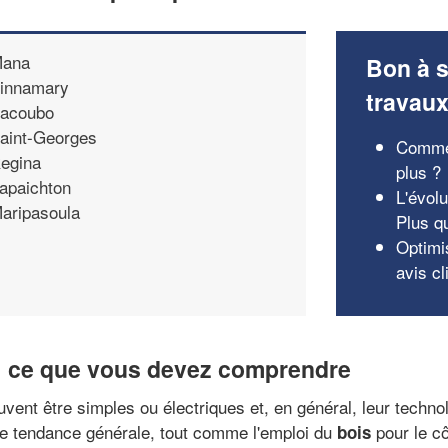
ana
Bon à s
innamary
travau
racoubo
aint-Georges
Commen
egina
plus ?
apaichton
L'évolu
aripasoula
Plus q
Optimi
avis cl
 : ce que vous devez comprendre
euvent être simples ou électriques et, en général, leur techno
une tendance générale, tout comme l'emploi du
pour le cô
bois