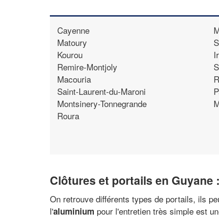
Cayenne
M
Matoury
S
Kourou
I
Remire-Montjoly
S
Macouria
R
Saint-Laurent-du-Maroni
P
Montsinery-Tonnegrande
M
Roura
Clôtures et portails en Guyane
On retrouve différents types de portails, ils p
l'
pour l'entretien très simple est 
aluminium