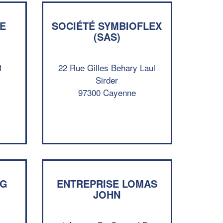
E
SOCIÉTÉ SYMBIOFLEX
(SAS)
1
22 Rue Gilles Behary Laul
Sirder
97300 Cayenne
✕
Vous êtes un
professionnel ?
Augmentez votre
et
NG
ENTREPRISE LOMAS
chiffre d'affaires
JOHN
vos
tout en gagnant de
marges
!
nouveaux clients