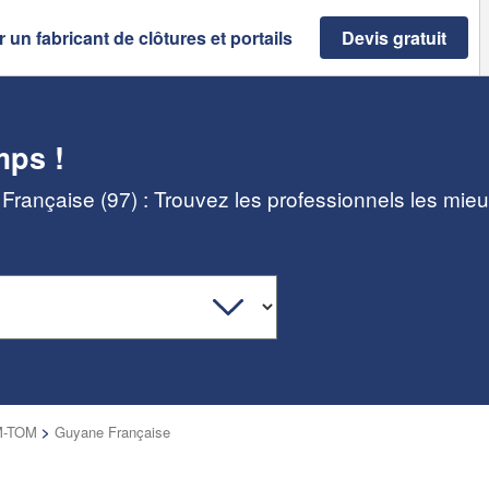
 un fabricant de clôtures et portails
Devis gratuit
mps !
 Française (97) : Trouvez les professionnels les mie
-TOM
>
Guyane Française