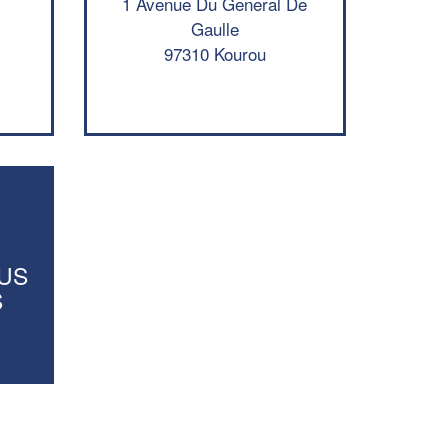
1 Avenue Du General De
En savoir plus
Gaulle
97310 Kourou
OUS
S