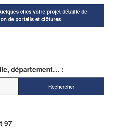
elques clics votre projet détaillé de
ion de portails et clôtures
ille, département… :
t 97