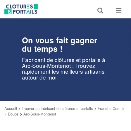
Toggle
Toggle
search
navigat
On vous fait gagner
du temps !
Fabricant de clôtures et portails à
Arc-Sous-Montenot : Trouvez
rapidement les meilleurs artisans
autour de moi
Accueil
>
Trouver un fabricant de clôtures et portails
>
Franche-Comté
>
Doubs
>
Arc-Sous-Montenot