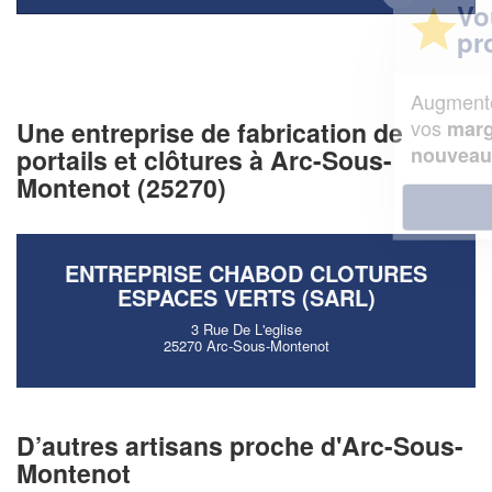
Vous êtes un
professionnel ?
Augmentez votre
et
chiffre d'affaires
vos
tout en gagnant de
Une entreprise de fabrication de
marges
!
nouveaux clients
portails et clôtures à Arc-Sous-
Montenot (25270)
En savoir plus
ENTREPRISE CHABOD CLOTURES
ESPACES VERTS (SARL)
3 Rue De L'eglise
25270 Arc-Sous-Montenot
D’autres artisans proche d'Arc-Sous-
Montenot