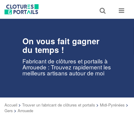
Toggle
Toggle
search
navigat
On vous fait gagner
du temps !
Fabricant de clôtures et portails à
Arrouede : Trouvez rapidement les
meilleurs artisans autour de moi
Accueil
>
Trouver un fabricant de clôtures et portails
>
Midi-Pyrénées
>
Gers
>
Arrouede