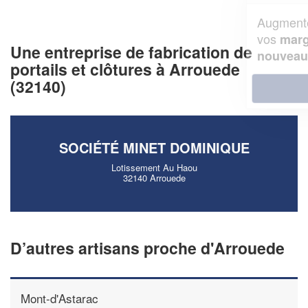
Augmentez votre
et
chiffre d'affaires
vos
tout en gagnant de
marges
Une entreprise de fabrication de
!
nouveaux clients
portails et clôtures à Arrouede
(32140)
En savoir plus
SOCIÉTÉ MINET DOMINIQUE
Lotissement Au Haou
32140 Arrouede
D’autres artisans proche d'Arrouede
Mont-d'Astarac