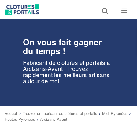
Toggle
Toggle
search
navigat
On vous fait gagner
du temps !
Fabricant de clôtures et portails à
Arcizans-Avant : Trouvez
rapidement les meilleurs artisans
autour de moi
Accueil
>
Trouver un fabricant de clôtures et portails
>
Midi-Pyrénées
>
Hautes-Pyrénées
>
Arcizans-Avant