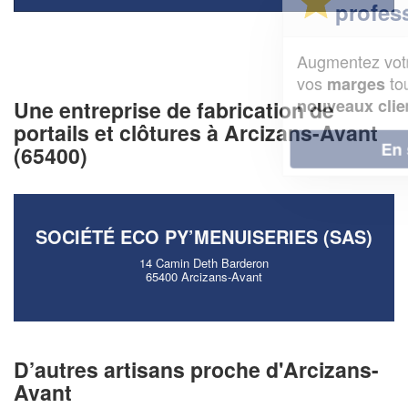
professionnel ?
Augmentez votre
et
chiffre d'affaires
vos
tout en gagnant de
marges
!
nouveaux clients
Une entreprise de fabrication de
portails et clôtures à Arcizans-Avant
En savoir plus
(65400)
SOCIÉTÉ ECO PY’MENUISERIES (SAS)
14 Camin Deth Barderon
65400 Arcizans-Avant
D’autres artisans proche d'Arcizans-
Avant