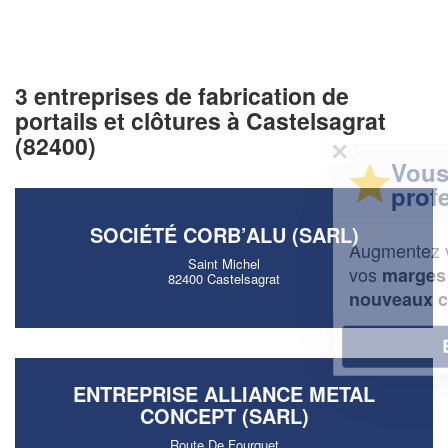
3 entreprises de fabrication de
portails et clôtures à Castelsagrat
(82400)
✕
Vous êtes un
professionnel ?
SOCIÉTÉ CORB’ALU (SARL)
Augmentez votre
et
chiffre d'affaires
Saint Michel
vos
tout en gagnant de
marges
82400 Castelsagrat
!
nouveaux clients
En savoir plus
ENTREPRISE ALLIANCE METAL
CONCEPT (SARL)
Route De Fourquet