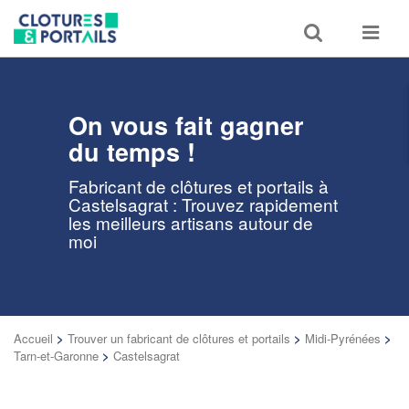
Toggle
Toggle
search
navigat
On vous fait gagner
du temps !
Fabricant de clôtures et portails à
Castelsagrat : Trouvez rapidement
les meilleurs artisans autour de
moi
Accueil
>
Trouver un fabricant de clôtures et portails
>
Midi-Pyrénées
>
Tarn-et-Garonne
>
Castelsagrat