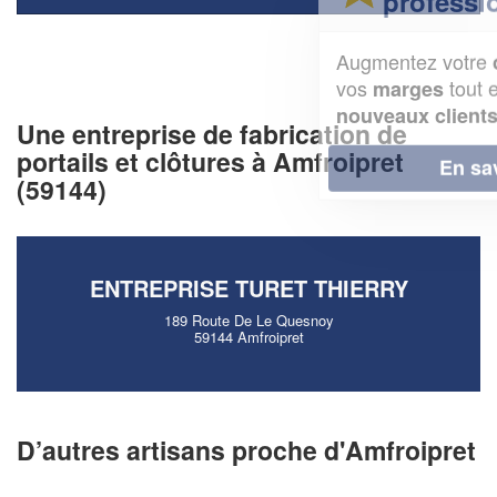
professionnel ?
Augmentez votre
et
chiffre d'affaires
vos
tout en gagnant de
marges
!
nouveaux clients
Une entreprise de fabrication de
portails et clôtures à Amfroipret
En savoir plus
(59144)
ENTREPRISE TURET THIERRY
189 Route De Le Quesnoy
59144 Amfroipret
D’autres artisans proche d'Amfroipret