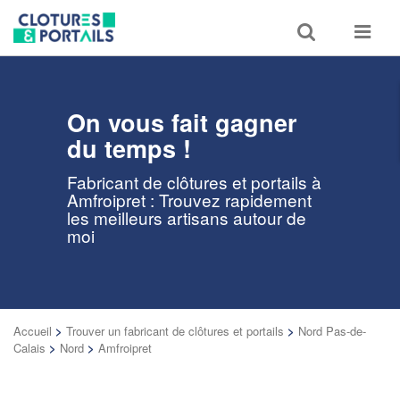
Toggle
Toggle
search
navigat
On vous fait gagner
du temps !
Fabricant de clôtures et portails à
Amfroipret : Trouvez rapidement
les meilleurs artisans autour de
moi
Accueil
>
Trouver un fabricant de clôtures et portails
>
Nord Pas-de-
Calais
>
Nord
>
Amfroipret