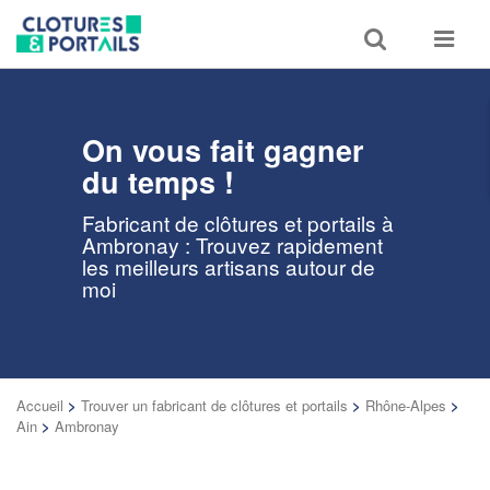
Toggle
Toggle
search
navigat
On vous fait gagner
du temps !
Fabricant de clôtures et portails à
Ambronay : Trouvez rapidement
les meilleurs artisans autour de
moi
Accueil
>
Trouver un fabricant de clôtures et portails
>
Rhône-Alpes
>
Ain
>
Ambronay