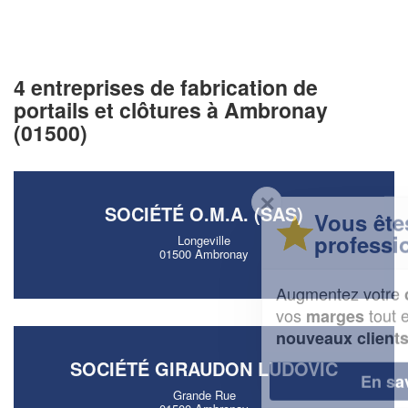
4 entreprises de fabrication de
portails et clôtures à Ambronay
(01500)
✕
SOCIÉTÉ O.M.A. (SAS)
Vous êtes un
professionnel ?
Longeville
01500 Ambronay
Augmentez votre
et
chiffre d'affaires
vos
tout en gagnant de
marges
!
nouveaux clients
SOCIÉTÉ GIRAUDON LUDOVIC
En savoir plus
Grande Rue