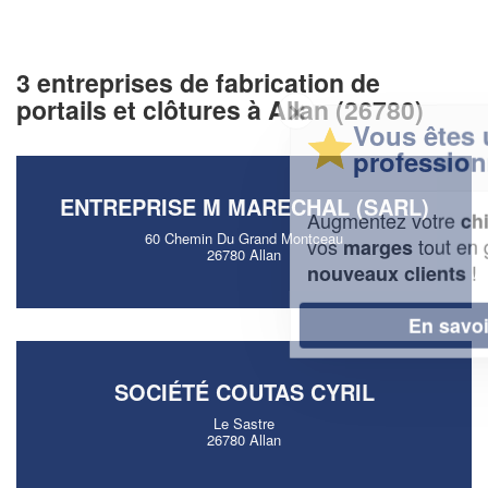
3 entreprises de fabrication de
portails et clôtures à Allan (26780)
✕
Vous êtes un
professionnel ?
ENTREPRISE M MARECHAL (SARL)
Augmentez votre
et
chiffre d'affaires
60 Chemin Du Grand Montceau
vos
tout en gagnant de
marges
26780 Allan
!
nouveaux clients
En savoir plus
SOCIÉTÉ COUTAS CYRIL
Le Sastre
26780 Allan