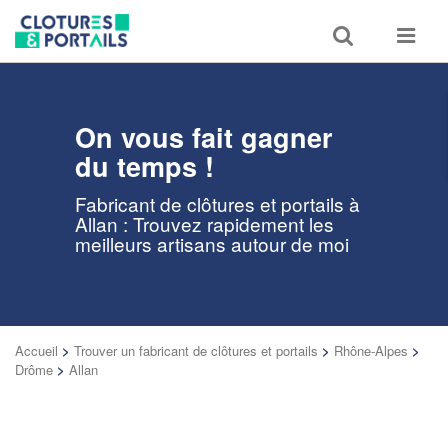
Toggle
Toggle
search
navigat
On vous fait gagner
du temps !
Fabricant de clôtures et portails à
Allan : Trouvez rapidement les
meilleurs artisans autour de moi
Accueil
>
Trouver un fabricant de clôtures et portails
>
Rhône-Alpes
>
Drôme
>
Allan