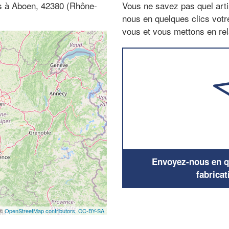
les à Aboen, 42380 (Rhône-
Vous ne savez pas quel arti
nous en quelques clics vot
vous et vous mettons en rela
Envoyez-nous en qu
fabricat
 ©
OpenStreetMap contributors,
CC-BY-SA