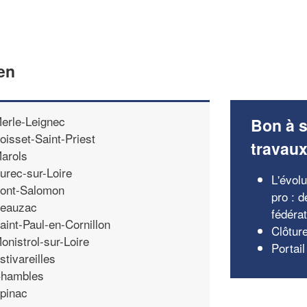
en
erle-Leignec
Bon à s
oisset-Saint-Priest
travau
arols
urec-sur-Loire
L'évolu
ont-Salomon
pro : d
eauzac
fédéra
aint-Paul-en-Cornillon
Clôtur
onistrol-sur-Loire
Portail
stivareilles
hambles
pinac