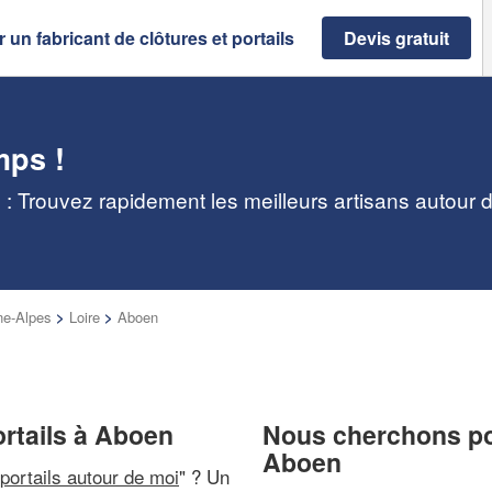
 un fabricant de clôtures et portails
Devis gratuit
mps !
n : Trouvez rapidement les meilleurs artisans autour 
e-Alpes
>
Loire
>
Aboen
ortails à Aboen
Nous cherchons pou
Aboen
 portails autour de moi
" ? Un