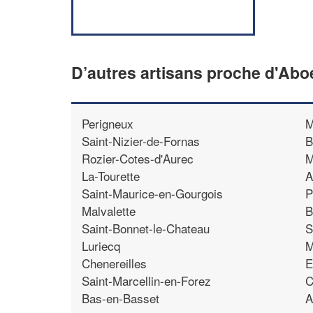
D’autres artisans proche d'Abo
Perigneux
M
Saint-Nizier-de-Fornas
B
Rozier-Cotes-d'Aurec
M
La-Tourette
A
Saint-Maurice-en-Gourgois
P
Malvalette
B
Saint-Bonnet-le-Chateau
S
Luriecq
M
Chenereilles
E
Saint-Marcellin-en-Forez
C
Bas-en-Basset
A