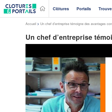
Clôtures
Portails
Trouver
Accueil
>
Un chef d’entreprise témoigne des avantages con
Un chef d’entreprise témo