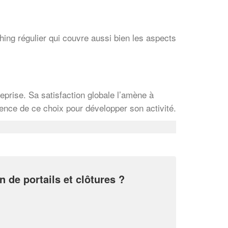
Augmentez votre
chiff
vos
tout en ga
marges
!
nouveaux clients
ng régulier qui couvre aussi bien les aspects
En savoir 
prise. Sa satisfaction globale l’amène à
ence de ce choix pour développer son activité.
n de portails et clôtures ?