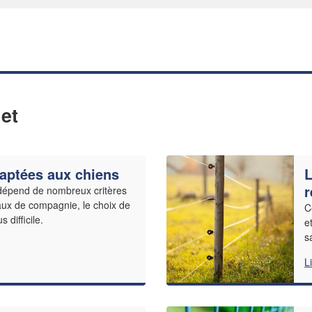
et
daptées aux chiens
L
r
 dépend de nombreux critères
ux de compagnie, le choix de
C
 difficile.
e
s
L