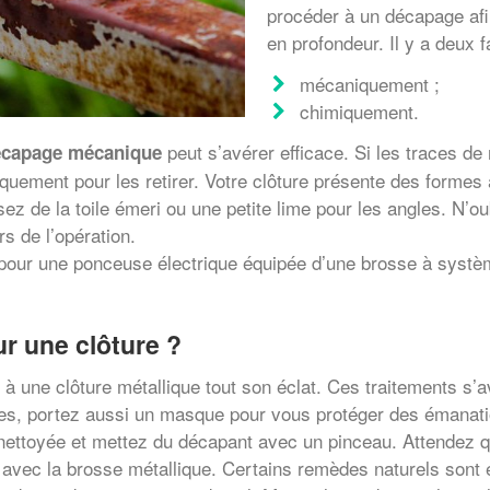
procéder à un décapage afin
en profondeur. Il y a deux 
mécaniquement ;
chimiquement.
peut s’avérer efficace. Si les traces de 
capage mécanique
iquement pour les retirer. Votre clôture présente des formes a
sez de la toile émeri ou une petite lime pour les angles. N’o
s de l’opération.
t pour une ponceuse électrique équipée d’une brosse à système
r une clôture ?
à une clôture métallique tout son éclat. Ces traitements s’av
ettes, portez aussi un masque pour vous protéger des émanati
nettoyée et mettez du décapant avec un pinceau. Attendez q
le avec la brosse métallique. Certains remèdes naturels sont 