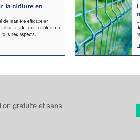
r la clôture en
L
m
té de manière efficace en
U
 robuste telle que la clôture en
d
 tous ses aspects.
m
L
tion gratuite et sans