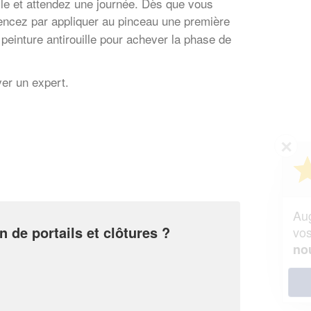
ille et attendez une journée. Dès que vous
mencez par appliquer au pinceau une première
 peinture antirouille pour achever la phase de
ver un expert.
✕
Vous êtes un
professionnel ?
Augmentez votre
et
chiffre d'affaires
n de portails et clôtures ?
vos
tout en gagnant de
marges
!
nouveaux clients
En savoir plus