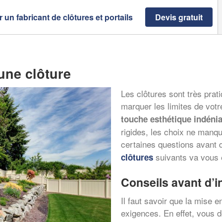
 un fabricant de clôtures et portails
Devis gratuit
 une clôture
Les clôtures sont très prat
marquer les limites de votr
touche esthétique indéni
rigides, les choix ne manqu
certaines questions avant d
suivants va vous é
clôtures
Conseils avant d’in
Il faut savoir que la mise 
exigences. En effet, vous d