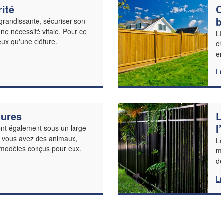
rité
C
b
 grandissante, sécuriser son
une nécessité vitale. Pour ce
L
ieux qu'une clôture.
c
e
L
tures
L
l
ent également sous un large
i vous avez des animaux,
L
s modèles conçus pour eux.
m
d
L