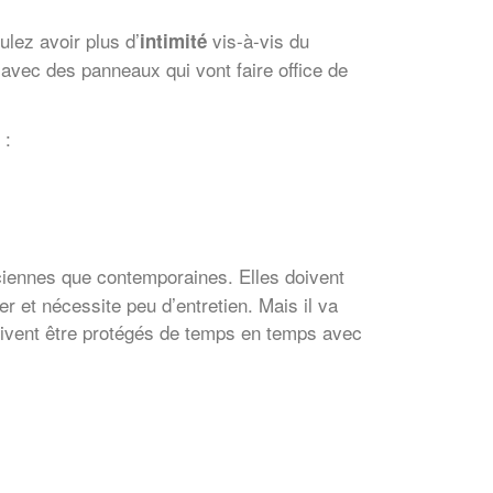
ulez avoir plus d’
vis-à-vis du
intimité
 avec des panneaux qui vont faire office de
 :
ciennes que contemporaines. Elles doivent
 et nécessite peu d’entretien. Mais il va
 doivent être protégés de temps en temps avec
✕
Vous êtes un
professionnel ?
Augmentez votre
et
chiffre d'affaires
vos
tout en gagnant de
marges