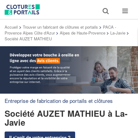
Toggle
Toggle
search
navigat
Accueil
>
Trouver un fabricant de clôtures et portails
>
PACA -
Provence Alpes Côte d'Azur
>
Alpes de Haute-Provence
>
La-Javie
>
Société AUZET MATHIEU
Entreprise de fabrication de portails et clôtures
Société AUZET MATHIEU
à La-
Javie
Il s'agit de votre entreprise ?