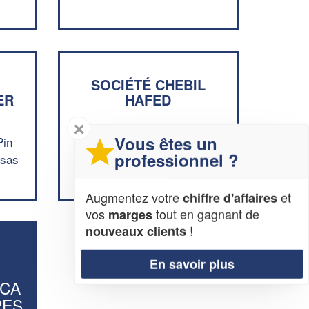
SOCIÉTÉ CHEBIL
ER
HAFED
✕
Vous êtes un
Pin
1 La Gare
professionnel ?
osas
06340 La-Trinite
Augmentez votre
et
chiffre d'affaires
vos
tout en gagnant de
marges
!
nouveaux clients
En savoir plus
ACA
PES