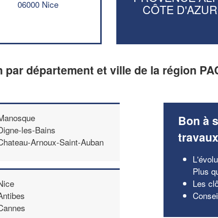
06000 Nice
CÔTE D'AZUR
an par département et ville de la région 
Manosque
Bon à s
Digne-les-Bains
travau
Chateau-Arnoux-Saint-Auban
L'évolu
Plus q
Les clô
Nice
Conseil
Antibes
Cannes