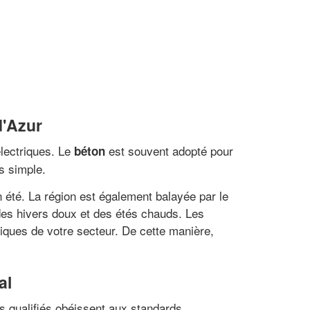
d'Azur
électriques. Le
est souvent adopté pour
béton
ès simple.
 été. La région est également balayée par le
des hivers doux et des étés chauds. Les
tiques de votre secteur. De cette manière,
al
ls qualifiés obéissent aux standards