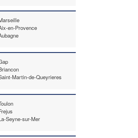
Marseille
Aix-en-Provence
Aubagne
Gap
Briancon
Saint-Martin-de-Queyrieres
Toulon
Frejus
La-Seyne-sur-Mer