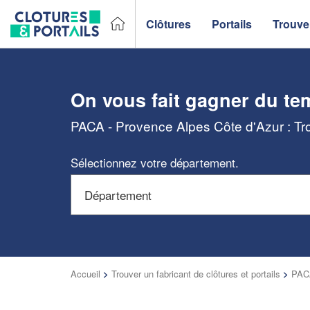
Clôtures
Portails
Trouver
On vous fait gagner du te
PACA - Provence Alpes Côte d'Azur : Trou
Sélectionnez votre département.
Accueil
>
Trouver un fabricant de clôtures et portails
>
PACA