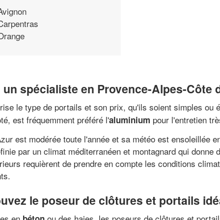
Avignon
Carpentras
Orange
ez un spécialiste en Provence-Alpes-Côte 
ise le type de portails et son prix, qu'ils soient simples ou 
ôté, est fréquemment préféré l'
pour l'entretien tr
aluminium
zur est modérée toute l'année et sa météo est ensoleillée en
finie par un climat méditerranéen et montagnard qui donne 
rieurs requièrent de prendre en compte les conditions clima
ts.
uvez le poseur de clôtures et portails idé
ures en
ou des haies, les poseurs de clôtures et portai
béton