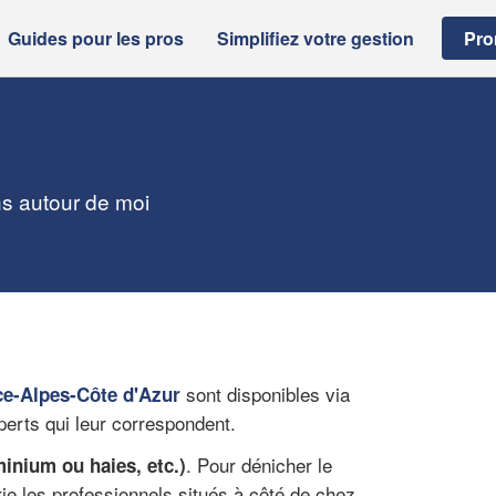
Guides pour les pros
Simplifiez votre gestion
Pro
ns autour de moi
sont disponibles via
e-Alpes-Côte d'Azur
perts qui leur correspondent.
. Pour dénicher le
minium ou haies, etc.)
orie les professionnels situés à côté de chez