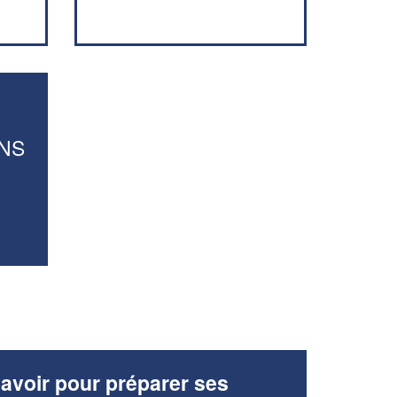
vos
tout en gagnant de
marges
!
nouveaux clients
En savoir plus
NS
avoir pour préparer ses