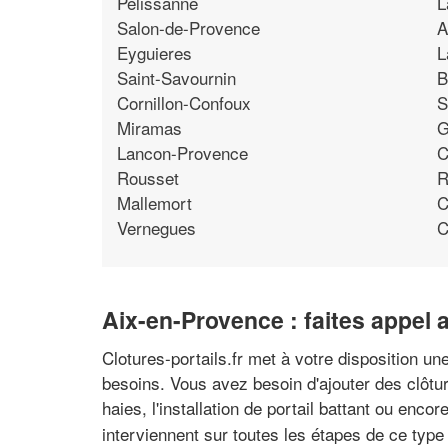
Pelissanne
L
Salon-de-Provence
A
Eyguieres
L
Saint-Savournin
B
Cornillon-Confoux
S
Miramas
G
Lancon-Provence
C
Rousset
R
Mallemort
C
Vernegues
C
Aix-en-Provence : faites appel 
Clotures-portails.fr met à votre disposition un
besoins. Vous avez besoin d'ajouter des clôtur
haies, l'installation de portail battant ou enco
interviennent sur toutes les étapes de ce type 