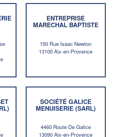
ERIE
ENTREPRISE
MARECHAL BAPTISTE
ise
150 Rue Isaac Newton
13100 Aix-en-Provence
ce
SET
SOCIÉTÉ GALICE
✕
RL)
MENUISERIE (SARL)
Vous êtes un
professionnel ?
4460 Route De Galice
Augmentez votre
et
chiffre d'affaires
ce
13090 Aix-en-Provence