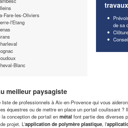
ambesc
travau
lleins
a-Fare-les-Oliviers
Prévoi
erre-l'Etang
de sa 
enas
Clôtur
rans
Conseil
harleval
ognac
oudoux
heval-Blanc
au meilleur paysagiste
e liste de professionnels à Aix-en-Provence qui vous aideront
es équestres ou de mettre en place un portail coulissant ? I
re la conception de portail en
font partie des diverses p
métal
de projet. L'
, l'
application de polymère plastique
applicati