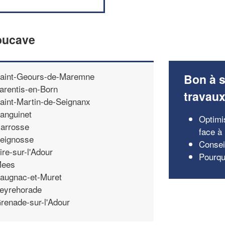
boucave
aint-Geours-de-Maremne
Bon à s
arentis-en-Born
travau
aint-Martin-de-Seignanx
anguinet
Optimis
arrosse
face à
eignosse
Conseil
ire-sur-l'Adour
Pourquo
ees
augnac-et-Muret
eyrehorade
renade-sur-l'Adour