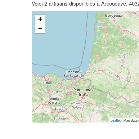
Voici 2 artisans disponibles à Arboucave, 403
+
−
Leaflet
| Map data