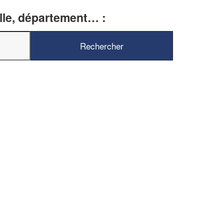
ille, département… :
✕
Vous êtes un
professionnel ?
Augmentez votre
chiffre d'affaires
vos
tout en gagnant de
marges
!
nouveaux clients
En savoir plus