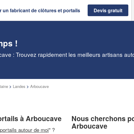
 un fabricant de clôtures et portails
Devis gratuit
mps !
ucave : Trouvez rapidement les meilleurs artisans aut
taine
>
Landes
>
Arboucave
portails à Arboucave
Nous cherchons pou
Arboucave
 portails autour de moi
" ?