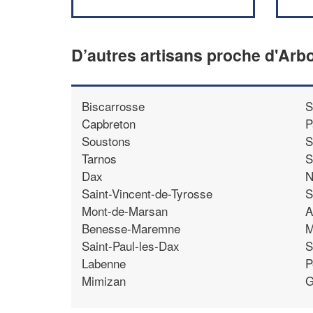
D’autres artisans proche d'Ar
Biscarrosse
S
Capbreton
P
Soustons
S
Tarnos
S
Dax
N
Saint-Vincent-de-Tyrosse
S
Mont-de-Marsan
A
Benesse-Maremne
M
Saint-Paul-les-Dax
S
Labenne
P
Mimizan
G