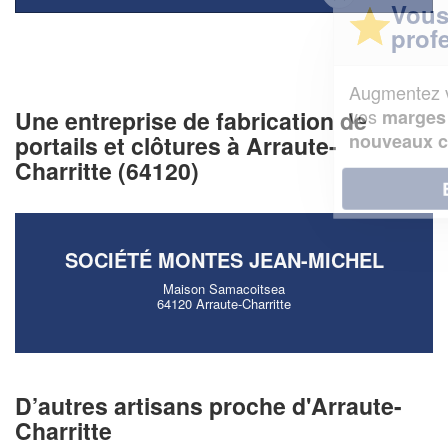
Vous êtes un
professionnel ?
Augmentez votre
et
chiffre d'affaires
vos
tout en gagnant de
Une entreprise de fabrication de
marges
!
nouveaux clients
portails et clôtures à Arraute-
Charritte (64120)
En savoir plus
SOCIÉTÉ MONTES JEAN-MICHEL
Maison Samacoitsea
64120 Arraute-Charritte
D’autres artisans proche d'Arraute-
Charritte