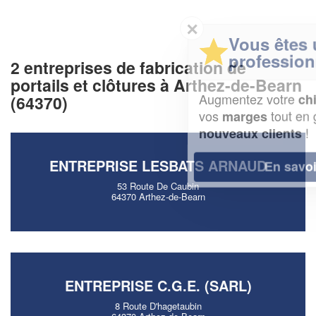
✕
Vous êtes un
professionnel ?
2 entreprises de fabrication de
portails et clôtures à Arthez-de-Bearn
Augmentez votre
et
chiffre d'affaires
(64370)
vos
tout en gagnant de
marges
!
nouveaux clients
ENTREPRISE LESBATS ARNAUD
En savoir plus
53 Route De Caubin
64370 Arthez-de-Bearn
ENTREPRISE C.G.E. (SARL)
8 Route D'hagetaubin