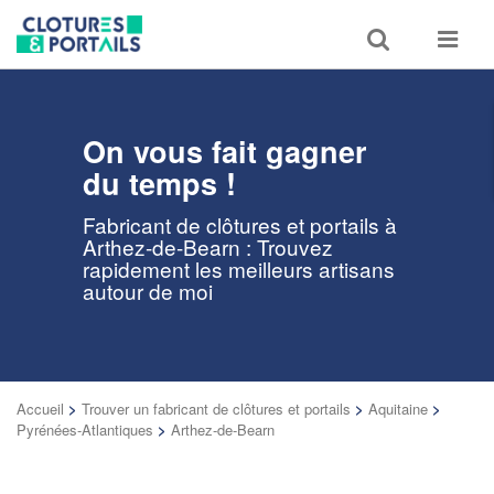
Toggle
Toggle
search
navigat
On vous fait gagner
du temps !
Fabricant de clôtures et portails à
Arthez-de-Bearn : Trouvez
rapidement les meilleurs artisans
autour de moi
Accueil
>
Trouver un fabricant de clôtures et portails
>
Aquitaine
>
Pyrénées-Atlantiques
>
Arthez-de-Bearn