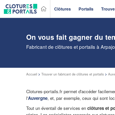
Clôtures
Portails
Trouver
On vous fait gagner du te
Fabricant de clôtures et portails à Arpa
Accueil
>
Trouver un fabricant de clôtures et portails
>
Auv
Clotures-portails.fr permet d'accéder facilem
l'
, et, par exemple, ceux qui sont lo
Auvergne
Tout un éventail de services en
clôtures et po
région. Les spécialistes recensés sur clotures