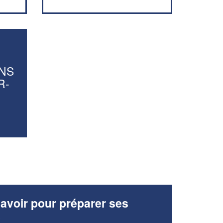
vos
tout en gagnant de
marges
!
nouveaux clients
En savoir plus
NS
R-
avoir pour préparer ses
x