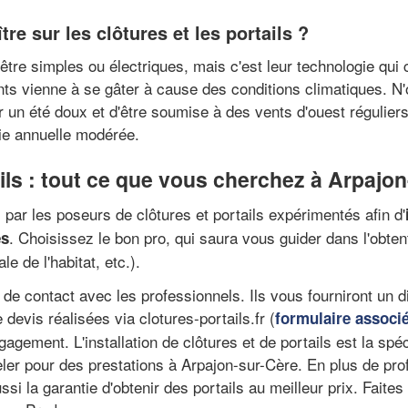
tre sur les clôtures et les portails ?
être simples ou électriques, mais c'est leur technologie qui c
s vienne à se gâter à cause des conditions climatiques. N'ou
 un été doux et d'être soumise à des vents d'ouest régulier
ie annuelle modérée.
ails : tout ce que vous cherchez à Arpajo
par les poseurs de clôtures et portails expérimentés afin d'
. Choisissez le bon pro, qui saura vous guider dans l'obte
es
le de l'habitat, etc.).
se de contact avec les professionnels. Ils vous fourniront un 
devis réalisées via clotures-portails.fr (
formulaire associ
gagement. L'installation de clôtures et de portails est la sp
er pour des prestations à Arpajon-sur-Cère. En plus de prof
 la garantie d'obtenir des portails au meilleur prix. Faites