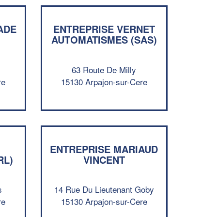
ADE
ENTREPRISE VERNET
AUTOMATISMES (SAS)
63 Route De Milly
re
15130 Arpajon-sur-Cere
ENTREPRISE MARIAUD
RL)
VINCENT
✕
Vous êtes un
professionnel ?
s
14 Rue Du Lieutenant Goby
re
15130 Arpajon-sur-Cere
Augmentez votre
et
chiffre d'affaires