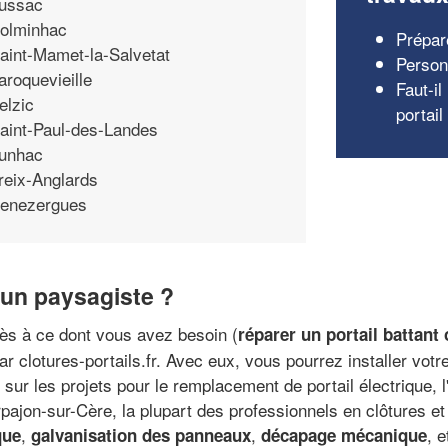
ussac
olminhac
Prépare
aint-Mamet-la-Salvetat
Personn
aroquevieille
Faut-il
elzic
portail
aint-Paul-des-Landes
unhac
reix-Anglards
enezergues
 un paysagiste ?
près à ce dont vous avez besoin (
réparer un portail battant
r clotures-portails.fr. Avec eux, vous pourrez installer votr
sur les projets pour le remplacement de portail électrique, l'
pajon-sur-Cère, la plupart des professionnels en clôtures e
,
,
, e
que
galvanisation des panneaux
décapage mécanique