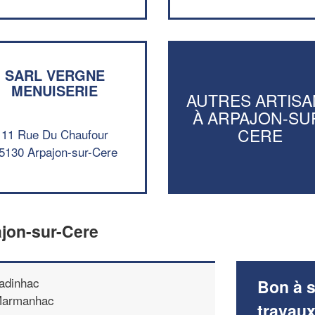
SARL VERGNE
MENUISERIE
AUTRES ARTISA
À ARPAJON-SU
CERE
11 Rue Du Chaufour
5130 Arpajon-sur-Cere
ajon-sur-Cere
adinhac
Bon à s
armanhac
travau