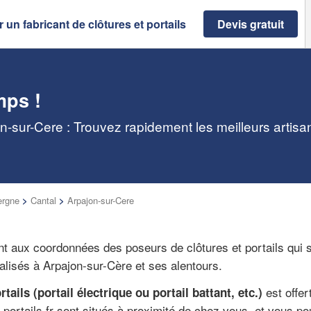
 un fabricant de clôtures et portails
Devis gratuit
mps !
jon-sur-Cere : Trouvez rapidement les meilleurs artis
ergne
>
Cantal
>
Arpajon-sur-Cere
ent aux coordonnées des poseurs de clôtures et portails qui 
calisés à Arpajon-sur-Cère et ses alentours.
est offer
rtails (portail électrique ou portail battant, etc.)
-portails.fr sont situés à proximité de chez vous, et vous p