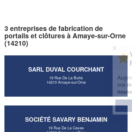
3 entreprises de fabrication de
portails et clôtures à Amaye-sur-Orne
(14210)
✕
Vous êtes un
professionnel ?
SARL DUVAL COURCHANT
Augmentez votre
et
chiffre d'affaires
19 Rue De La Butte
14210 Amaye-sur-Orne
vos
tout en gagnant de
marges
!
nouveaux clients
En savoir plus
SOCIÉTÉ SAVARY BENJAMIN
19 Rue De La Cavee