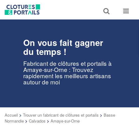
Toggle
Toggle
search
navigat
On vous fait gagner
du temps !
Fabricant de clôtures et portails à
Amaye-sur-Orne : Trouvez
rapidement les meilleurs artisans
autour de moi
Accueil
>
Trouver un fabricant de clôtures et portails
>
Basse
Normandie
>
Calvados
>
Amaye-sur-Orne