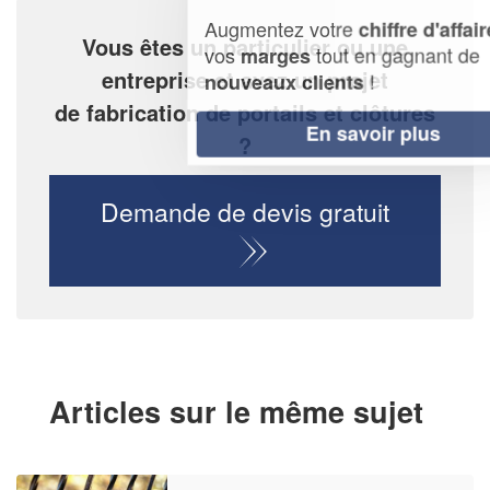
Augmentez votre
et
chiffre d'affaires
Vous êtes un particulier ou une
vos
tout en gagnant de
marges
entreprise et avez un projet
!
nouveaux clients
de fabrication de portails et clôtures
En savoir plus
?
Demande de devis gratuit
Articles sur le même sujet