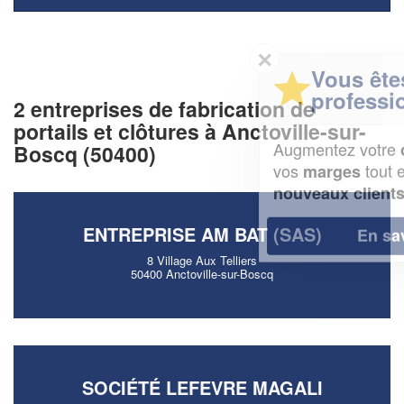
✕
Vous êtes un
professionnel ?
2 entreprises de fabrication de
portails et clôtures à Anctoville-sur-
Augmentez votre
et
chiffre d'affaires
Boscq (50400)
vos
tout en gagnant de
marges
!
nouveaux clients
ENTREPRISE AM BAT (SAS)
En savoir plus
8 Village Aux Telliers
50400 Anctoville-sur-Boscq
SOCIÉTÉ LEFEVRE MAGALI