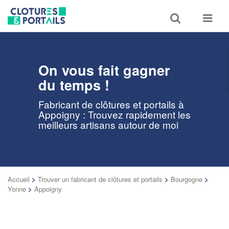
Toggle
Toggle
search
navigat
On vous fait gagner
du temps !
Fabricant de clôtures et portails à
Appoigny : Trouvez rapidement les
meilleurs artisans autour de moi
Accueil
>
Trouver un fabricant de clôtures et portails
>
Bourgogne
>
Yonne
>
Appoigny