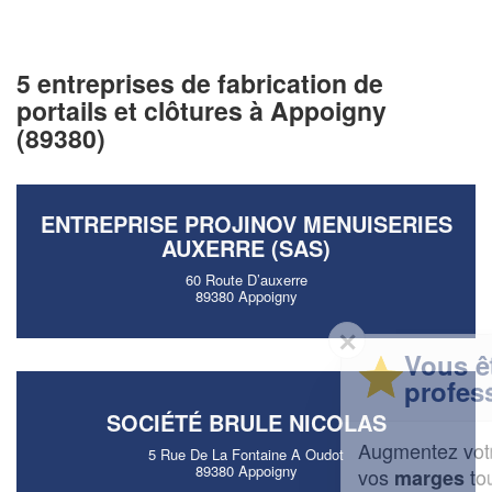
5 entreprises de fabrication de
portails et clôtures à Appoigny
(89380)
ENTREPRISE PROJINOV MENUISERIES
AUXERRE (SAS)
60 Route D’auxerre
89380 Appoigny
✕
Vous êtes un
professionnel ?
SOCIÉTÉ BRULE NICOLAS
Augmentez votre
et
chiffre d'affaires
5 Rue De La Fontaine A Oudot
89380 Appoigny
vos
tout en gagnant de
marges