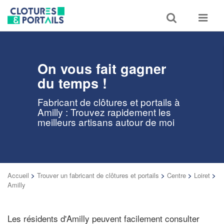
Toggle
Toggle
search
navigat
On vous fait gagner
du temps !
Fabricant de clôtures et portails à
Amilly : Trouvez rapidement les
meilleurs artisans autour de moi
Accueil
>
Trouver un fabricant de clôtures et portails
>
Centre
>
Loiret
>
Amilly
Les résidents d'Amilly peuvent facilement consulter