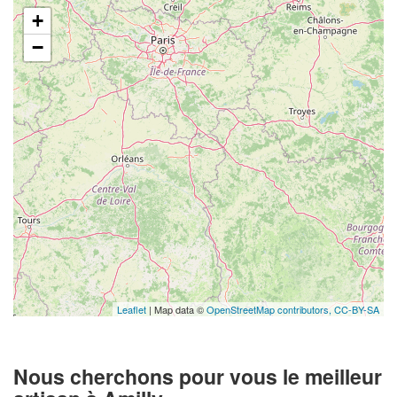
+
−
Leaflet
| Map data ©
OpenStreetMap contributors,
CC-BY-SA
Nous cherchons pour vous le meilleur