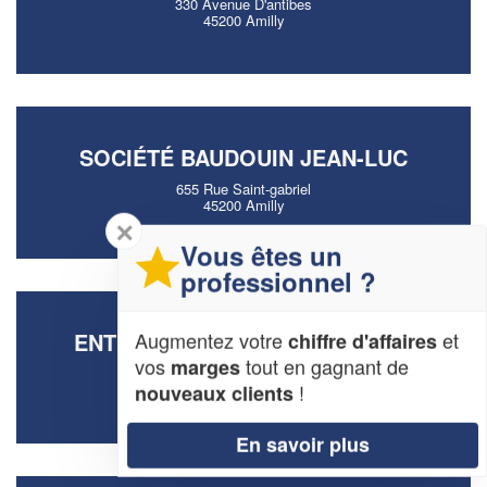
330 Avenue D'antibes
45200 Amilly
SOCIÉTÉ BAUDOUIN JEAN-LUC
655 Rue Saint-gabriel
45200 Amilly
✕
Vous êtes un
professionnel ?
Augmentez votre
et
ENTREPRISE BELLUS FRITZNER
chiffre d'affaires
vos
tout en gagnant de
marges
43 Rue De Livois
!
nouveaux clients
45200 Amilly
En savoir plus